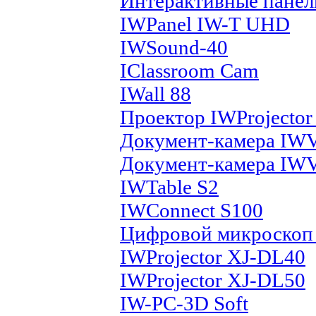
Интерактивные панел
IWPanel IW-T UHD
IWSound-40
IClassroom Cam
IWall 88
Проектор IWProjecto
Документ-камера IW
Документ-камера IW
IWTable S2
IWConnect S100
Цифровой микроскоп 
IWProjector XJ-DL40
IWProjector XJ-DL50
IW-PC-3D Soft