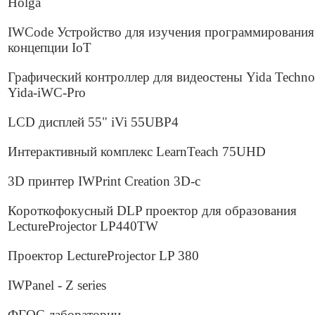
Holga
IWCode Устройство для изучения программирования
концепции IoT
Графический контроллер для видеостены Yida Techno
Yida-iWC-Pro
LCD дисплей 55" iVi 55UBP4
Интерактивный комплекс LearnTeach 75UHD
3D принтер IWPrint Creation 3D-c
Короткофокусный DLP проектор для образования
LectureProjector LP440TW
Проектор LectureProjector LP 380
IWPanel - Z series
ФГОС лаборатории