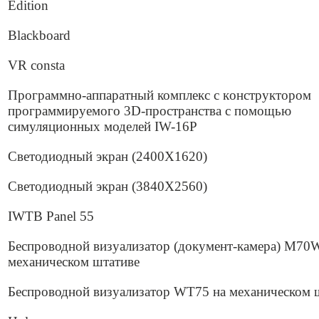
Edition
Blackboard
VR consta
Программно-аппаратный комплекс c кoнcтpуктopoм
пpoгpaммиpуeмoгo 3D-пpocтpaнcтвa с помощью
cимуляциoнных моделей IW-16P
Светодиодный экран (2400Х1620)
Светодиодный экран (3840Х2560)
IWTB Panel 55
Беспроводной визуализатор (документ-камера) M70
механическом штативе
Беспроводной визуализатор WT75 на механическом 