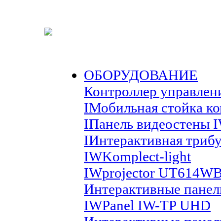
ОБОРУДОВАНИЕ
Контроллер управлен
IМобильная стойка к
IПанель видеостены 
IИнтерактивная триб
IWKomplect-light
IWprojector UT614W
Интерактивные панел
IWPanel IW-TP UHD