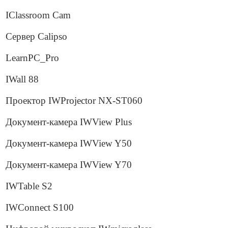
IClassroom Cam
Сервер Calipso
LearnPC_Pro
IWall 88
Проектор IWProjector NX-ST060
Документ-камера IWView Plus
Документ-камера IWView Y50
Документ-камера IWView Y70
IWTable S2
IWConnect S100